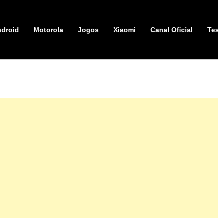
droid
Motorola
Jogos
Xiaomi
Canal Oficial
Tes