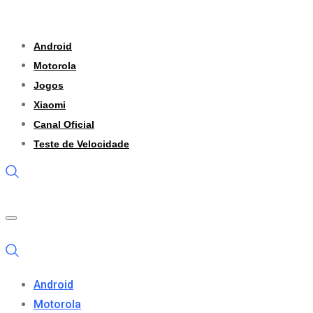
Skip
to
Android
content
Motorola
Jogos
Xiaomi
Canal Oficial
Teste de Velocidade
Android
Motorola