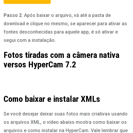
Passo 2
. Após baixar o arquivo, vá até a pasta de
download e clique no mesmo, se aparecer para ativar as
fontes desconhecidas para aquele app, é só ativar e
segui com a instalação.
Fotos tiradas com a câmera nativa
versos HyperCam 7.2
Ponto de foco: Monitor
Ponto de foco: Monitor
Ponto de foco: Palmeira
Ponto de foco: Palmeira
Ponto de foco: Luz traseira
Ponto de foco: Luz traseira
Ponto de foco: Scroll do
Ponto de foco: Scroll do
mouse
mouse
Como baixar e instalar XMLs
Se você desejar deixar suas fotos mais criativas usando
os arquivos XML, o vídeo abaixo mostra como baixar os
arquivos e como instalar na HyperCam. Vale lembrar que