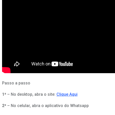
Passo a passo
1ª
– No desktop, abra o site:
Clique Aqui
2ª
– No celular, abra o aplicativo do Whatsapp