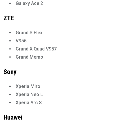
Galaxy Ace 2
ZTE
Grand S Flex
V956
Grand X Quad V987
Grand Memo
Sony
Xperia Miro
Xperia Neo L
Xperia Arc S
Huawei