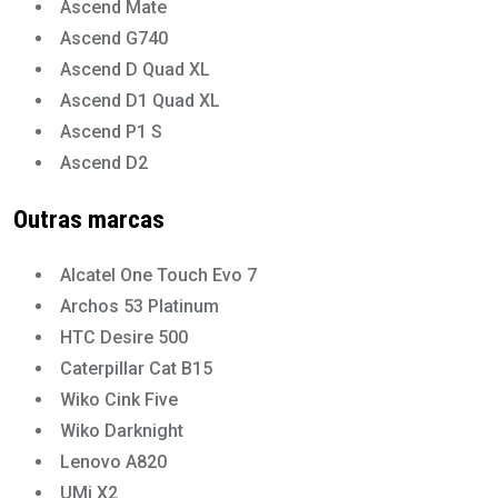
Ascend Mate
Ascend G740
Ascend D Quad XL
Ascend D1 Quad XL
Ascend P1 S
Ascend D2
Outras marcas
Alcatel One Touch Evo 7
Archos 53 Platinum
HTC Desire 500
Caterpillar Cat B15
Wiko Cink Five
Wiko Darknight
Lenovo A820
UMi X2