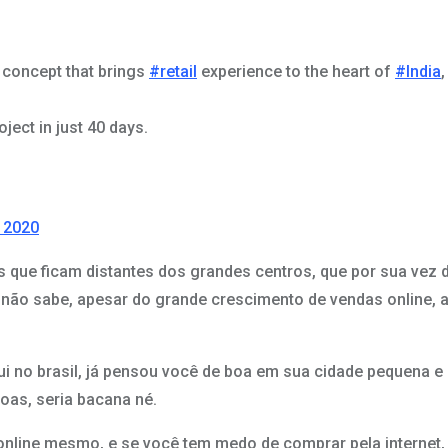
 concept that brings
#retail
experience to the heart of
#India
ject in just 40 days.
 2020
es que ficam distantes dos grandes centros, que por sua ve
 não sabe, apesar do grande crescimento de vendas online,
ui no brasil, já pensou você de boa em sua cidade pequena 
soas, seria bacana né.
nline mesmo, e se você tem medo de comprar pela internet,