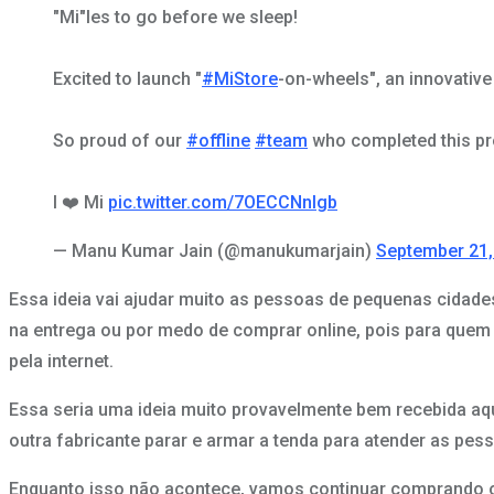
"Mi"les to go before we sleep!
Excited to launch "
#MiStore
-on-wheels", an innovative
So proud of our
#offline
#team
who completed this pro
I ❤️ Mi
pic.twitter.com/7OECCNnlgb
— Manu Kumar Jain (@manukumarjain)
September 21,
Essa ideia vai ajudar muito as pessoas de pequenas cidad
na entrega ou por medo de comprar online, pois para quem
pela internet.
Essa seria uma ideia muito provavelmente bem recebida aq
outra fabricante parar e armar a tenda para atender as pes
Enquanto isso não acontece, vamos continuar comprando o