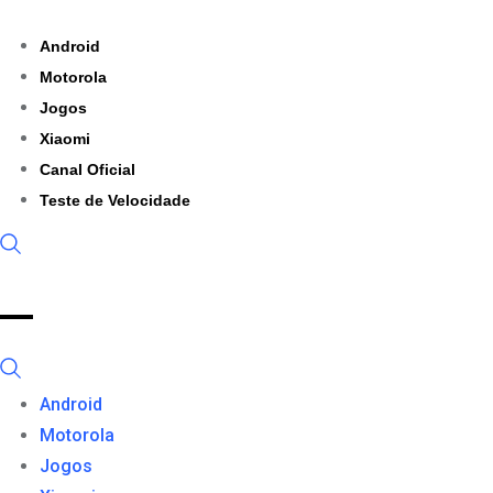
Skip
to
Android
content
Motorola
Jogos
Xiaomi
Canal Oficial
Teste de Velocidade
Android
Motorola
Jogos