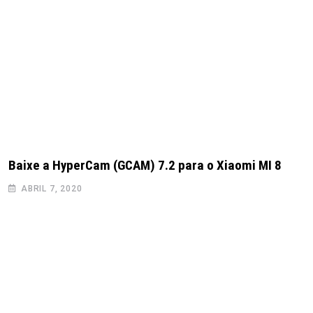
Baixe a HyperCam (GCAM) 7.2 para o Xiaomi MI 8
ABRIL 7, 2020