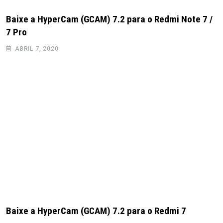
Baixe a HyperCam (GCAM) 7.2 para o Redmi Note 7 /
7 Pro
ABRIL 7, 2020
Baixe a HyperCam (GCAM) 7.2 para o Redmi 7