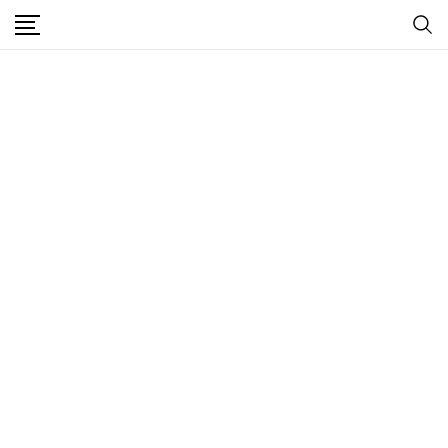
Skip
to
content