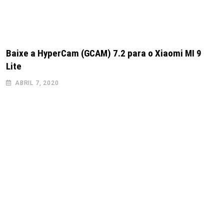
Baixe a HyperCam (GCAM) 7.2 para o Xiaomi MI 9
Lite
ABRIL 7, 2020