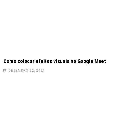
Como colocar efeitos visuais no Google Meet
DEZEMBRO 22, 2021