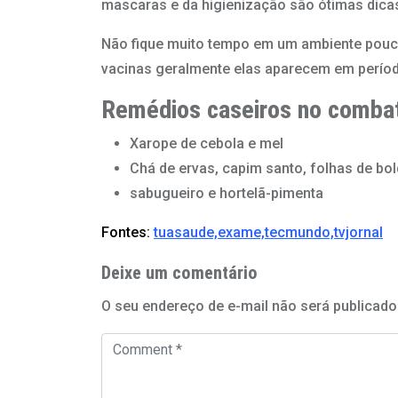
mascaras e da higienização são ótimas dica
Não fique muito tempo em um ambiente pouco 
vacinas geralmente elas aparecem em períod
Remédios caseiros no comba
Xarope de cebola e mel
Chá de ervas, capim santo, folhas de bo
sabugueiro e hortelã-pimenta
Fontes:
tuasaude,
exame,
tecmundo,
tvjornal
Deixe um comentário
O seu endereço de e-mail não será publicado