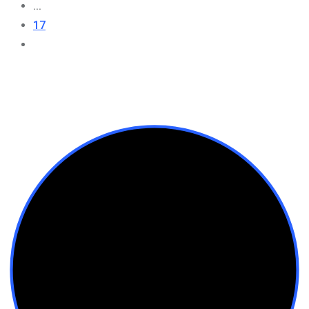
...
17